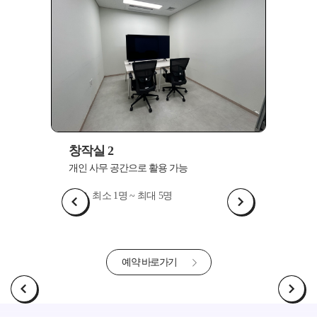
창작실 2
창작실
개인 사무 공간으로 활용 가능
개인 사
최소 1명 ~ 최대 5명
최
예약 바로가기