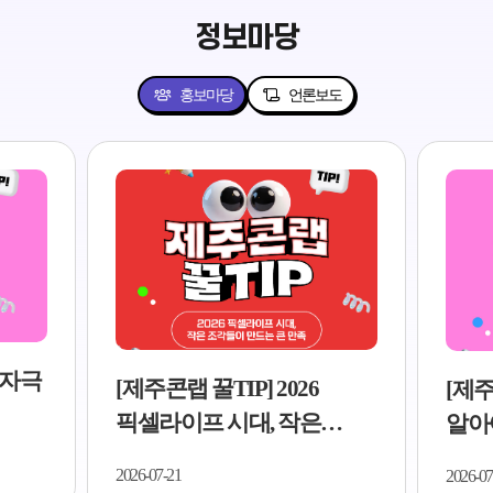
정보마당
홍보마당
언론보도
저자극
[제주콘랩 꿀TIP] 2026
[제주
픽셀라이프 시대, 작은
알아야
조각들이 만드는 큰 만족..
5가지
2026-07-21
2026-07