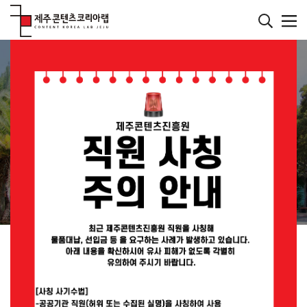
본
문
바
메인페이지
로
컨텐츠
가
기
재미있는 콘텐츠를 발굴하는 연구소
JEJU CONTENT
KOREA LAB
JEMI란?
공지사항