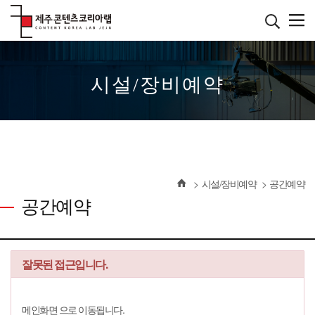
본
문
바
로
����������
가
기
시설/장비예약
시설/장비예약
공간예약
공간예약
잘못된 접근입니다.
메인화면 으로 이동됩니다.