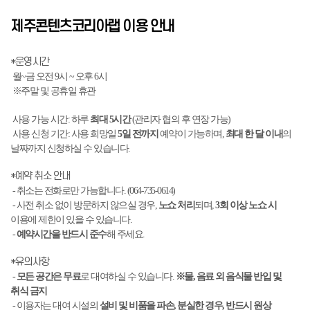
제주콘텐츠코리아랩 이용 안내
*운영시간
월~금 오전 9시 ~ 오후 6시
※주말 및 공휴일 휴관
사용 가능 시간: 하루
최대 5시간
(관리자 협의 후 연장 가능)
사용 신청 기간: 사용 희망일
5일 전까지
예약이 가능하며,
최대 한 달 이내
의
날짜까지 신청하실 수 있습니다.
*예약 취소 안내
- 취소는 전화로만 가능합니다. (064-735-0614)
- 사전 취소 없이 방문하지 않으실 경우,
노쇼 처리
되며,
3회 이상 노쇼 시
이용에 제한이 있을 수 있습니다.
-
예약시간을 반드시 준수
해 주세요.
*유의사항
-
모든 공간은 무료
로 대여하실 수 있습니다.
※물, 음료 외 음식물 반입 및
취식 금지
- 이용자는 대여 시설의
설비 및 비품을 파손, 분실한 경우, 반드시 원상