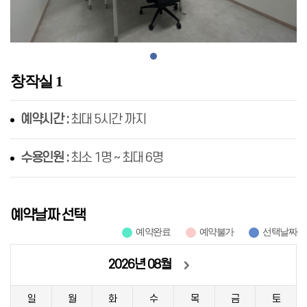
창작실 1
예약시간 :
최대 5시간 까지
수용인원 :
최소 1명 ~ 최대 6명
예약날짜 선택
예약완료
예약불가
선택날짜
2026년 08월
일
월
화
수
목
금
토