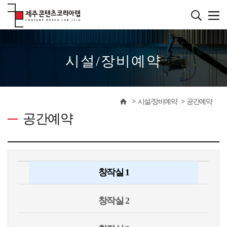
본
문
바
����������
로
가
기
시설/장비예약
시설/장비예약
공간예약
공간예약
창작실 1
창작실 2