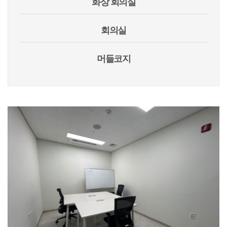
화상 회의실
회의실
머들코지