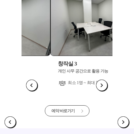
창작실 3
창작실
개인 사무 공간으로 활용 가능
개인 사
최소 1명 ~ 최대 5명
최
예약 바로가기