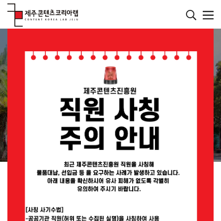
본
문
바
메인페이지
로
컨텐츠
가
기
재미있는 콘텐츠를 발굴하는 연구소
JEJU CONTENT
KOREA LAB
JEMI란?
공지사항