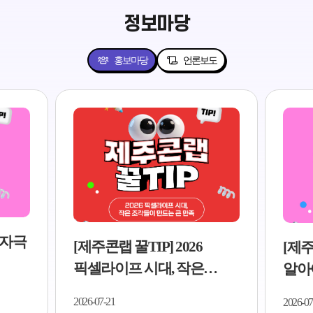
정보마당
홍보마당
언론보도
[
26
[제주콘랩 꿀TIP] 2026년 꼭
디
은
알아야 할 AI 콘텐츠 트렌드
5
족..
5가지..
202
2026-07-21