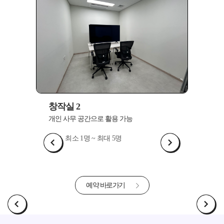
창작실 2
창작실
개인 사무 공간으로 활용 가능
개인 사
최소 1명 ~ 최대 5명
최
예약 바로가기