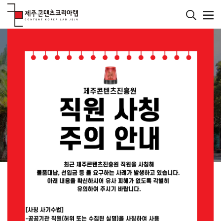
본
문
바
메인페이지
로
컨텐츠
가
기
재미있는 콘텐츠를 발굴하는 연구소
JEJU CONTENT
KOREA LAB
JEMI란?
공지사항