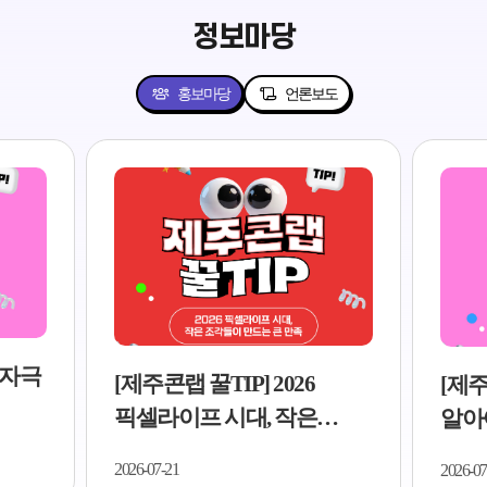
정보마당
홍보마당
언론보도
저자극
[제주콘랩 꿀TIP] 2026
[제주
픽셀라이프 시대, 작은
알아야
조각들이 만드는 큰 만족..
5가지
2026-07-21
2026-07