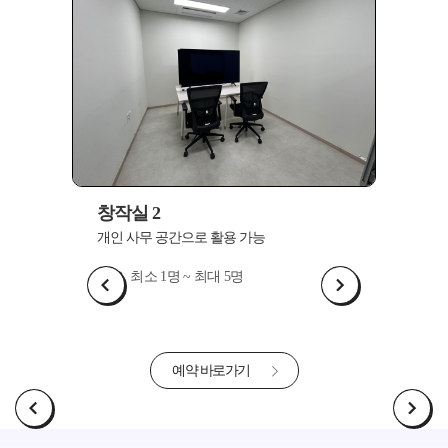
창작실 2
창작실
개인 사무 공간으로 활용 가능
개인 사
최소 1명 ~ 최대 5명
최
예약 바로가기