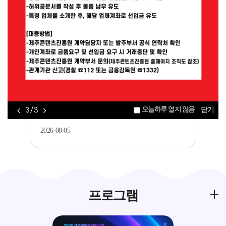
공지
[제주콘텐츠진흥원] AI(바이브코딩)를 활용
한 게임 개발 입문기 교육생 모집..
2026-08-06
공지
[제주평생교육장학진흥원] 2026년 가족과
오늘하루 열지 않음
3 / 3
닫기
함께하는 메이커 교육 <아두이노를 활..
2026-08-05
프로그램