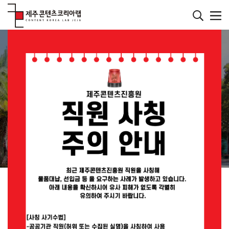
본
문
바
메인페이지
로
컨텐츠
가
기
재미있는 콘텐츠를 발굴하는 연구소
JEJU CONTENT
KOREA LAB
JEMI란?
공지사항