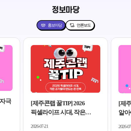
정보마당
홍보마당
언론보도
저자극
[제주콘랩 꿀TIP] 2026
[제주
픽셀라이프 시대, 작은
알아야
조각들이 만드는 큰 만족..
5가지
2026-07-21
2026-07