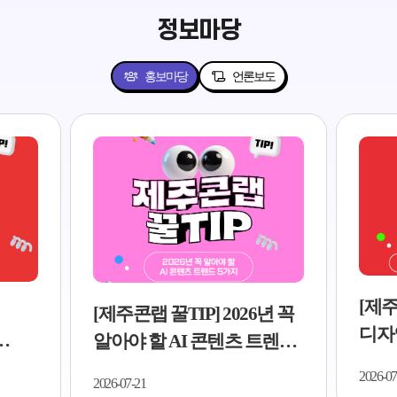
정보마당
홍보마당
언론보도
[제주
[제주콘랩 꿀TIP] 2026년 꼭
디자
알아야 할 AI 콘텐츠 트렌드
5가지
..
5가지..
2026-07
2026-07-21