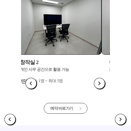
창작실 3
창작
개인 사무 공간으로 활용 가능
개인 
최소 1명 ~ 최대 5명
예약 바로가기