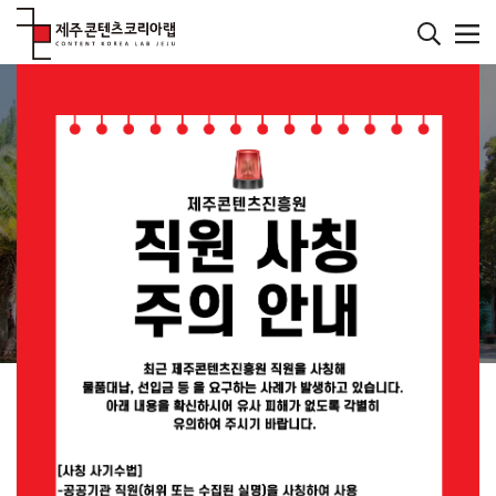
본
문
바
메인페이지
로
컨텐츠
가
기
재미있는 콘텐츠를 발굴하는 연구소
JEJU CONTENT
KOREA LAB
JEMI란?
공지사항