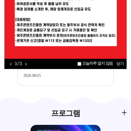
공지
[제주콘텐츠진흥원] AI(바이브코딩)를 활용
한 게임 개발 입문기 교육생 모집..
2026-08-06
공지
[제주평생교육장학진흥원] 2026년 가족과
오늘하루 열지 않음
3 / 3
닫기
함께하는 메이커 교육 <아두이노를 활..
2026-08-05
프로그램