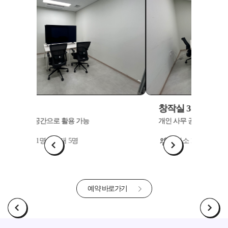
창작실 3
창작실
개인 사무 공간으로 활용 가능
개인 사
최소 1명 ~ 최대 5명
최
예약 바로가기