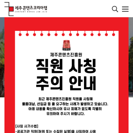
본
문
바
메인페이지
로
컨텐츠
가
기
재미있는 콘텐츠를 발굴하는 연구소
JEJU CONTENT
KOREA LAB
JEMI란?
공지사항