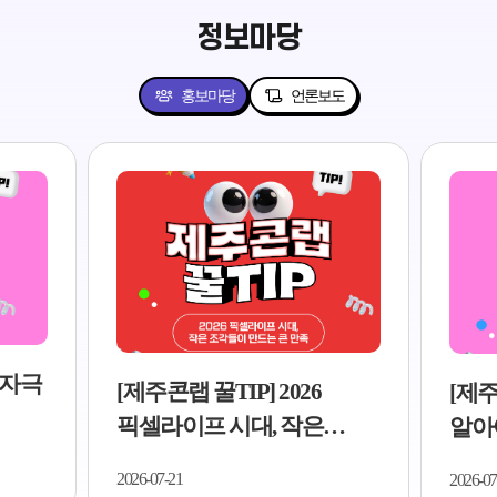
정보마당
홍보마당
언론보도
저자극
[제주콘랩 꿀TIP] 2026
[제주
픽셀라이프 시대, 작은
알아야
조각들이 만드는 큰 만족..
5가지
2026-07-21
2026-07