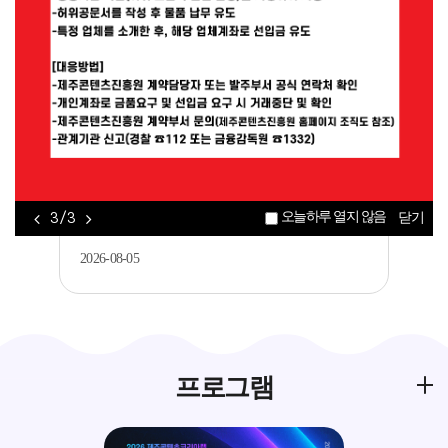
공지
[제주콘텐츠진흥원] AI(바이브코딩)를 활용
한 게임 개발 입문기 교육생 모집..
2026-08-06
공지
[제주평생교육장학진흥원] 2026년 가족과
오늘하루 열지 않음
3 / 3
닫기
함께하는 메이커 교육 <아두이노를 활..
2026-08-05
프로그램