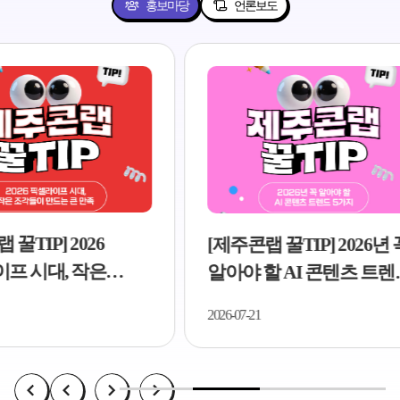
홍보마당
언론보도
[제주
[제주콘랩 꿀TIP] 2026년 꼭
디자
알아야 할 AI 콘텐츠 트렌드
5가지
..
5가지..
2026-07
2026-07-21