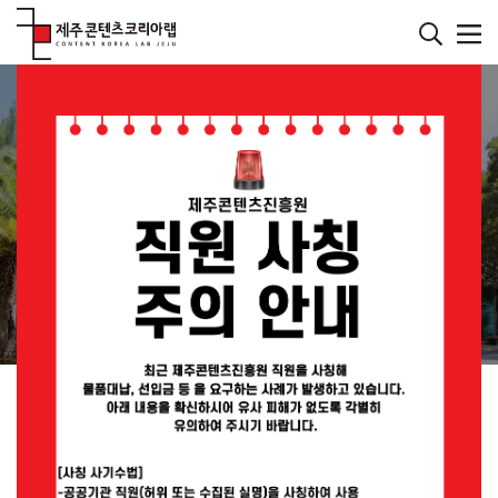
본
문
바
메인페이지
로
컨텐츠
가
기
재미있는 콘텐츠를 발굴하는 연구소
JEJU CONTENT
KOREA LAB
JEMI란?
공지사항