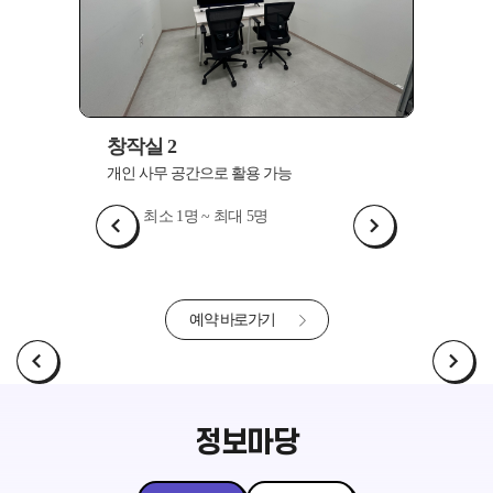
창작실 2
창작실 3
개인 사무 공간으로 활용 가능
개인 사무 공간
최소 1명 ~ 최대 5명
최소 1명 ~
예약 바로가기
정보마당