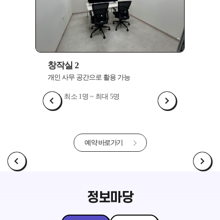
창작실 2
창작실
개인 사무 공간으로 활용 가능
개인 사
최소 1명 ~ 최대 5명
최
예약 바로가기
정보마당