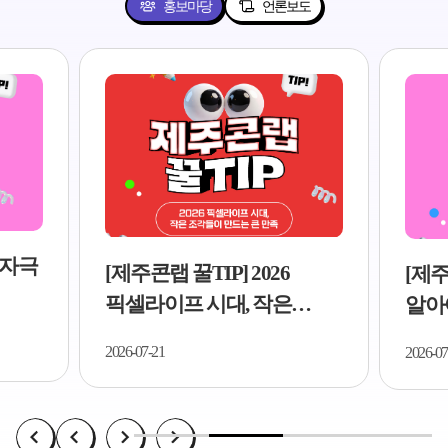
홍보마당
언론보도
TIP] 2026
[제주콘랩 꿀TIP] 2026년 꼭
 시대, 작은
알아야 할 AI 콘텐츠 트렌드
만드는 큰 만족..
5가지..
2026-07-21