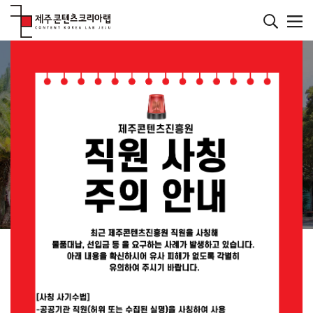
본
문
바
메인페이지
로
컨텐츠
가
기
재미있는 콘텐츠를 발굴하는 연구소
JEJU CONTENT
KOREA LAB
JEMI란?
공지사항