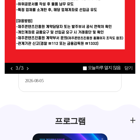
공지
[제주콘텐츠진흥원] AI(바이브코딩)를 활용
한 게임 개발 입문기 교육생 모집..
2026-08-06
공지
[제주평생교육장학진흥원] 2026년 가족과
오늘하루 열지 않음
3 / 3
닫기
함께하는 메이커 교육 <아두이노를 활..
2026-08-05
프로그램