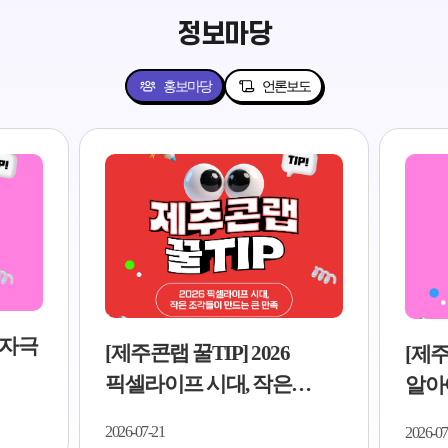
정보마당
홍보마당
언론보도
[제주콘랩 꿀TIP] 2026
[제주콘랩 꿀TIP] 
픽셀라이프 시대, 작은
알아야 할 AI 콘
조각들이 만드는 큰 만족..
5가지..
026-07-21
2026-07-21