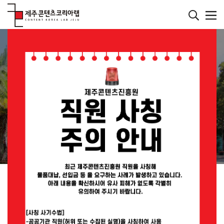
본
문
바
메인페이지
로
컨텐츠
가
기
재미있는 콘텐츠를 발굴하는 연구소
JEJU CONTENT
KOREA LAB
JEMI란?
공지사항