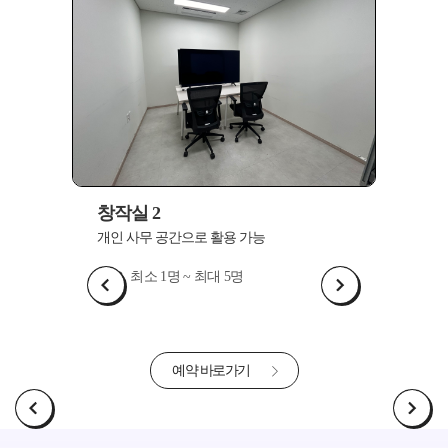
창작실 3
창작
개인 사무 공간으로 활용 가능
개인
최소 1명 ~ 최대 5명
예약 바로가기