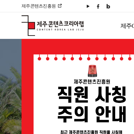
본문 바로가기
제주콘텐츠진흥원
주
메
제주
뉴
메인페이지
컨텐츠