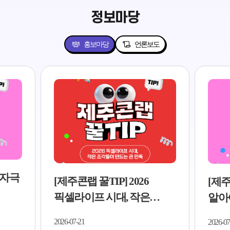
정보마당
홍보마당
언론보도
저자극
[제주콘랩 꿀TIP] 2026
[제주
픽셀라이프 시대, 작은
알아야
조각들이 만드는 큰 만족..
5가지
2026-07-21
2026-07