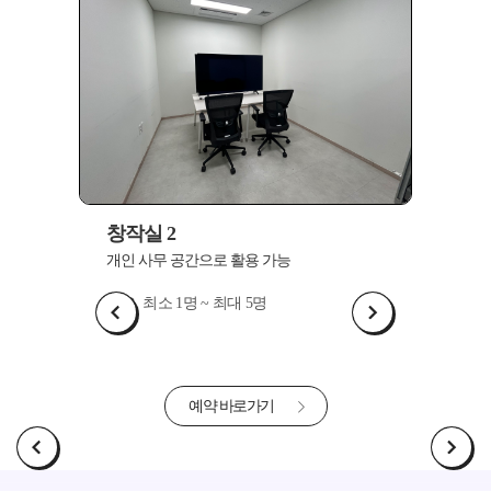
창작실 3
창
개인 사무 공간으로 활용 가능
개인
최소 1명 ~ 최대 5명
예약 바로가기