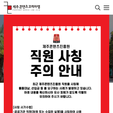
본
문
바
메인페이지
로
컨텐츠
가
기
재미있는 콘텐츠를 발굴하는 연구소
JEJU CONTENT
KOREA LAB
JEMI란?
공지사항