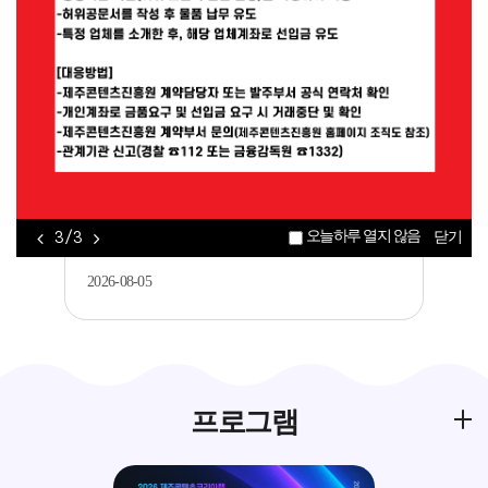
공지
[제주콘텐츠진흥원] AI(바이브코딩)를 활용
한 게임 개발 입문기 교육생 모집..
2026-08-06
공지
[제주평생교육장학진흥원] 2026년 가족과
오늘하루 열지 않음
3 / 3
닫기
함께하는 메이커 교육 <아두이노를 활..
2026-08-05
프로그램