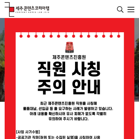
본
문
바
메인페이지
로
컨텐츠
가
기
재미있는 콘텐츠를 발굴하는 연구소
JEJU CONTENT
KOREA LAB
JEMI란?
공지사항