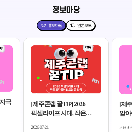
정보마당
홍보마당
언론보도
저자극
[제주콘랩 꿀TIP] 2026
[제주
픽셀라이프 시대, 작은
알아야
조각들이 만드는 큰 만족..
5가지
2026-07-21
2026-07