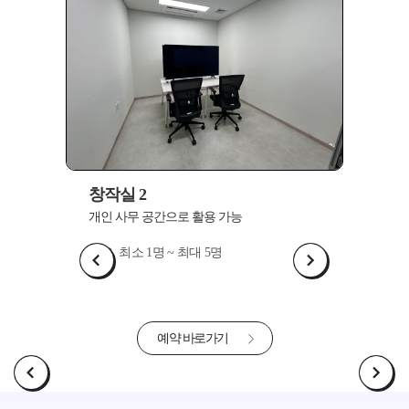
창작실 2
창작실
개인 사무 공간으로 활용 가능
개인 사
최소 1명 ~ 최대 5명
최
예약 바로가기