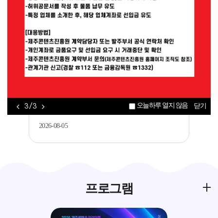
공지
[제주콘텐츠진흥원] AI(바이브코딩)를 활용
한 게임 개발 입문기 교육생 모집..
2026-08-06
공지
[제주평생교육장학진흥원] 2026년 가족과
오늘하루 열지 않음
3 / 3
닫기
함께하는 메이커 교육 <아두이노를 활..
2026-08-05
프로그램