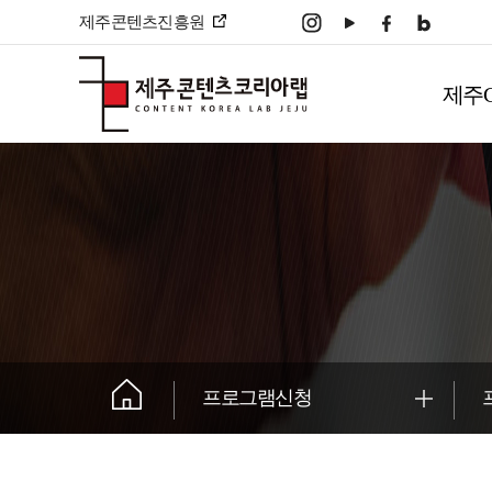
본문 바로가기
제주콘텐츠진흥원
주
메
제주
뉴
����������
프로그램신청