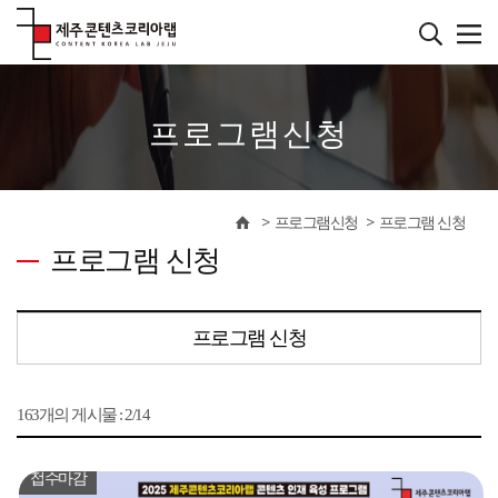
본
문
바
����������
로
가
기
프로그램신청
프로그램신청
프로그램 신청
프로그램 신청
프로그램 신청
163개의 게시물 : 2/14
접수마감