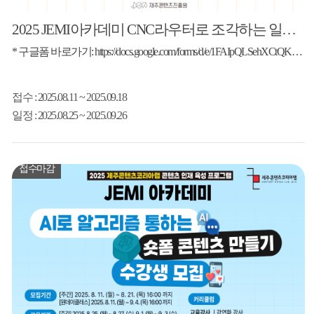
2025 JEMI아카데미 CNC라우터로 조각하는 일상의 오브제
* 구글폼 바로가기: https://docs.google.com/forms/d/e/1FAIpQLSehXCtQKxMFmlV18Y7iQeC_qzDcfQFP6BuEkl7Oan1LjVXBBA/viewform
접수
: 2025.08.11 ~ 2025.09.18
일정
: 2025.08.25 ~ 2025.09.26
접수마감