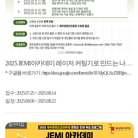
2025 JEMI아카데미 레이저 커팅기로 만드는 나만의 오브제
* 구글폼 바로가기 : https://docs.google.com/forms/d/e/1FAIpQLScZRBjjwMzXSK19pNf9eBrKL-0f_iQtE0gmd6FCuW42zQ1f7A/viewform
접수
: 2025.07.25 ~ 2025.08.14
일정
: 2025.08.06 ~ 2025.08.22
접수마감