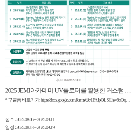
2025 JEMI아카데미 UV플로터를 활용한 커스텀 창작 실험실
* 구글폼 바로가기: https://docs.google.com/forms/d/e/1FAIpQLSf1hw8oQqkznrZctgwSvKt26oi8r2fohaZlgPNVwx_Qe56H9A/viewform
접수
: 2025.08.06 ~ 2025.09.11
일정
: 2025.08.18 ~ 2025.09.19