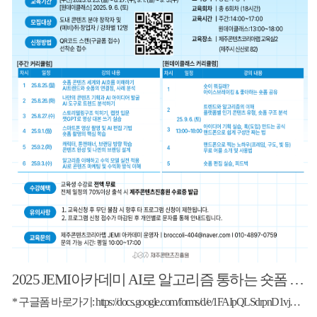
2025 JEMI아카데미 AI로 알고리즘 통하는 숏폼 콘텐츠 만들기
* 구글폼 바로가기: https://docs.google.com/forms/d/e/1FAIpQLSdrpnD1vjGCk7TX80Bn4H8xsHMVLQm5lghvt2rXX3g_i-NxCg/viewform