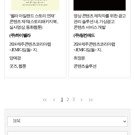
‘벨라 아일랜드 스토리 연재‘
영상 콘텐츠 제작자를 위한 광고
콘텐츠 제작(스토리패키지북 ,
관리 솔루션 내, 가상광고
실사영상, 동화웹툰)
콘텐츠 서비스 개발
(주)하이벨라
(주)링컨애드
2024 제주콘텐츠코리아랩
2024 제주콘텐츠코리아랩
<JEMI디딤돌> 지..
<JEMI디딤돌> 지..
양예경
최정윤
굿즈, 웹툰
콘텐츠솔루션
1
2
3
검색타입
검색어