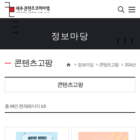
본
문
바
서브컨텐츠
로
가
정보마당
기
콘텐츠고팡
정보마당
콘텐츠고팡
2024년
콘텐츠고팡
총
19
건 현재페이지
1/3