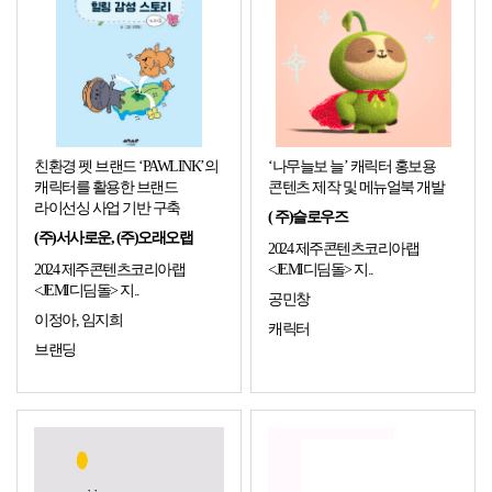
친환경 펫 브랜드 ‘PAWLINK’의
‘나무늘보 늘’ 캐릭터 홍보용
캐릭터를 활용한 브랜드
콘텐츠 제작 및 메뉴얼북 개발
라이선싱 사업 기반 구축
( 주)슬로우즈
(주)서사로운, (주)오래오랩
2024 제주콘텐츠코리아랩
2024 제주콘텐츠코리아랩
<JEMI디딤돌> 지..
<JEMI디딤돌> 지..
공민창
이정아, 임지희
캐릭터
브랜딩