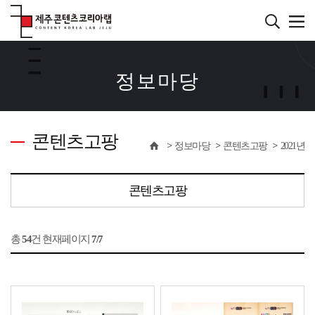
본
문
바
서브컨텐츠
로
가
정보마당
기
콘텐츠고팡
정보마당
콘텐츠고팡
2021년
콘텐츠고팡
총
54
건 현재페이지
7/7