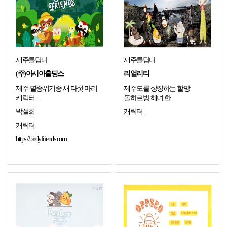
재주를담다
재주를담다
(주)아시아홀딩스
리얼리티
제주 멸종위기종 새 다섯 마리
제주도를 상징하는 할망
캐릭터..
돌하르방 해녀 한..
박설희
캐릭터
캐릭터
https://birdyfriends.com