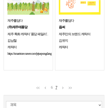
재주를담다
재주를담다
(주)제주애퐁당
옵써
제주 특화 캐릭터 '퐁당 패밀리'..
제주만의 브랜드 캐릭터
김남철
김유지
캐릭터
캐릭터
https://smartstore.naver.com/jejuepongdang
6
7
검색타입