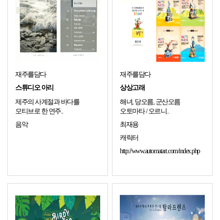
재주를담다
재주를담다
스튜디오 아리
상상고래
제주의 사계절과 바다를
해녀, 당오름, 군산오름
모티브로 한 연주..
오토마타 / 오르니..
음악
최재용
캐릭터
http://www.automatart.com/index.php