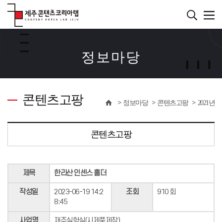
본
문
바
서브컨텐츠
로
가
정보마당
기
콘텐츠고팡
정보마당
콘텐츠고팡
2021년
콘텐츠고팡
제목
한라산 인센스 홀더
작성일
2023-06-19 14:2
조회
910 회
8:45
사업명
재주실험실(시제품제작)