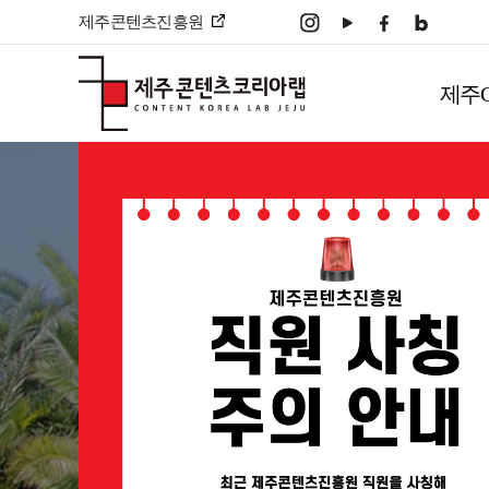
본문 바로가기
제주콘텐츠진흥원
주
메
제주
뉴
메인페이지
컨텐츠