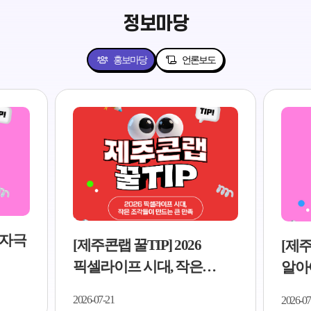
정보마당
홍보마당
언론보도
저자극
[제주콘랩 꿀TIP] 2026
[제주
픽셀라이프 시대, 작은
알아야
조각들이 만드는 큰 만족..
5가지
2026-07-21
2026-07