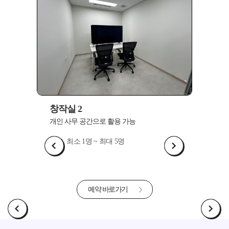
창작실 2
창작실
개인 사무 공간으로 활용 가능
개인 사
최소 1명 ~ 최대 5명
최
예약 바로가기