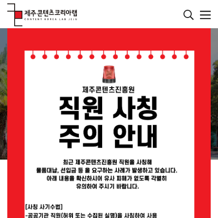
본
문
바
메인페이지
로
컨텐츠
가
기
재미있는 콘텐츠를 발굴하는 연구소
JEJU CONTENT
KOREA LAB
JEMI란?
공지사항