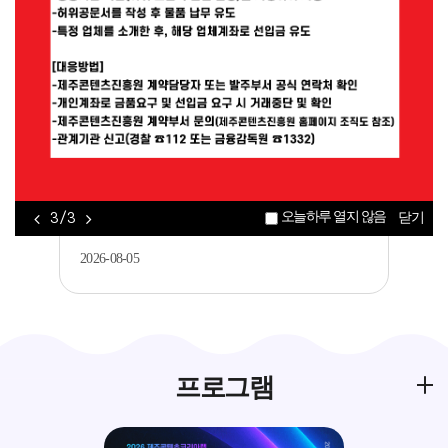
공지
[제주콘텐츠진흥원] AI(바이브코딩)를 활용
한 게임 개발 입문기 교육생 모집..
2026-08-06
공지
[제주평생교육장학진흥원] 2026년 가족과
오늘하루 열지 않음
3 / 3
닫기
함께하는 메이커 교육 <아두이노를 활..
2026-08-05
프로그램