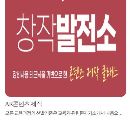
AR콘텐츠 제작
모든 교육과정의 선발기준은 교육과 관련된자기소개서 내용으로 강사님께서 선발할 예정입니다.(강의 난이도 조율) 강사 박필준 이누(메이커 전문교육)대표 전 서울디지털대학교 컴퓨터 프로그램 입문 겸임교수 전 숭실대학교 드론창업의 이해 겸임교수 'Do it! 키트 없이 만드는 아두이노' 저자 '서울시민을 위한 3D프린팅 원리와 활용방안' 저자 모집대상 도내 청소년 및 AR콘텐...