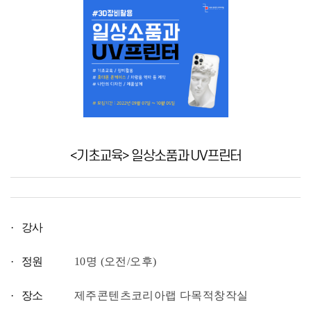
<기초교육> 일상소품과 UV프린터
· 강사
· 정원
10명 (오전/오후)
· 장소
제주콘텐츠코리아랩 다목적창작실