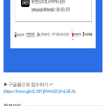
▶구글폼으로 접수하기 ☞
(
https://forms.gle/iLXFQSWz6ZQVsLhEA
)
첨부파일