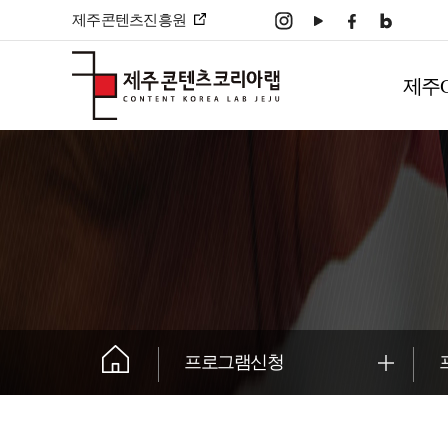
본문 바로가기
제주콘텐츠진흥원
주
메
제주
뉴
����������
프로그램신청