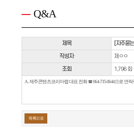
Q&A
[자
제목
[자주묻는
주
작성자
제ㅇㅇ
묻
는
조회
1,796 회
질
문]
A. 제주콘텐츠코리아랩 대표 전화 ☎ 064-735-0644으로 
Q.
더
궁
금
한
목록으로
사
항