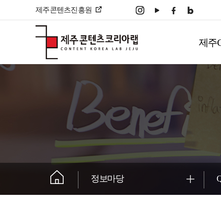
본문 바로가기
제주콘텐츠진흥원
주
메
제주
뉴
����������
정보마당