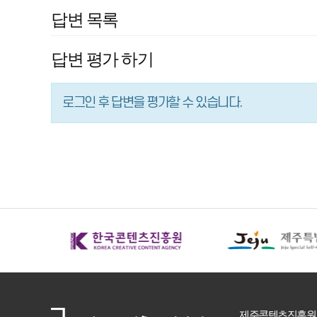
이
답변 목록
나
제
답변 평가 하기
안
하
고
로그인 후 답변을 평가할 수 있습니다.
싶
은
내
용
이
있
을
때
는
어
떻
게
제주콘텐츠진흥원