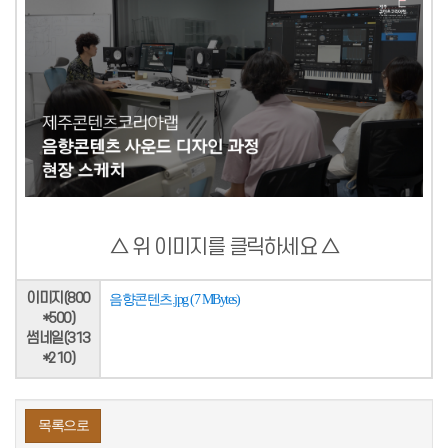
△ 위 이미지를 클릭하세요 △
이미지(800
음향콘텐츠.jpg (7 MBytes)
*500)
썸네일(313
*210)
목록으로