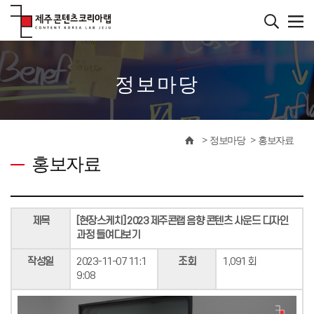
본
문
바
����������
로
가
기
정보마당
정보마당
홍보자료
홍보자료
제목
[현장스케치] 2023 제주콘랩 음향 콘텐츠 사운드 디자인
과정 들여다보기
작성일
2023-11-07 11:1
조회
1,091 회
9:08