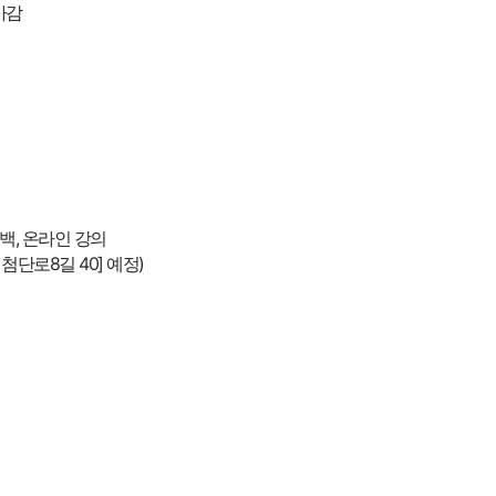
 마감
백, 온라인 강의
단로8길 40] 예정)