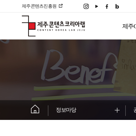
본문 바로가기
제주콘텐츠진흥원
주
메
제주
뉴
����������
정보마당