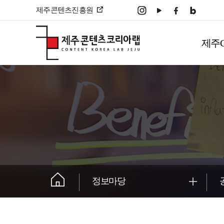
본문 바로가기
제주콘텐츠진흥원
주
메
제주
뉴
����������
정보마당