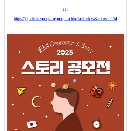
↓
↓
↓
https://jejuckl.kr/program/program.htm?act=view&course=154