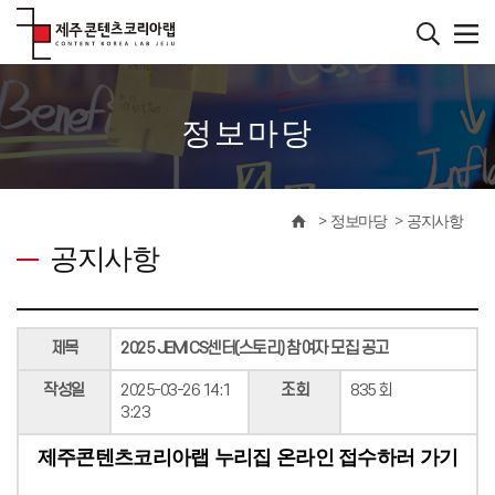
본
문
바
����������
로
가
기
정보마당
정보마당
공지사항
공지사항
제목
2025 JEMI CS센터(스토리) 참여자 모집 공고
작성일
2025-03-26 14:1
조회
835 회
3:23
제주콘텐츠코리아랩 누리집 온라인 접수하러 가기