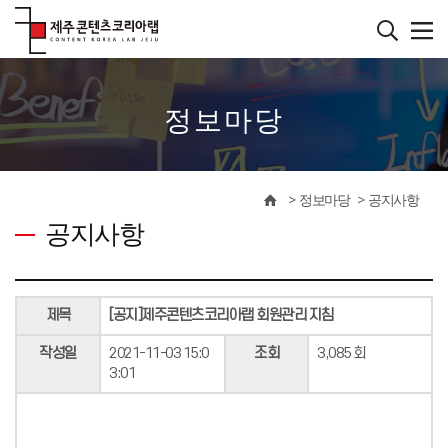
본
문
바
����������
로
가
기
정보마당
정보마당
공지사항
공지사항
제목
[공지]제주콘텐츠코리아랩 회원관리 지침
작성일
2021-11-03 15:0
조회
3,085 회
3:01