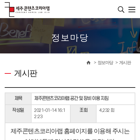
본
문
바
����������
로
가
기
정보마당
정보마당
게시판
게시판
제목
제주콘텐츠코리아랩 공간 및 장비 이용 지침
작성일
2021-01-14 16:1
조회
4,232 회
2:23
제주콘텐츠코리아랩 홈페이지를 이용해 주시는